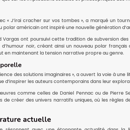
ec « J’irai cracher sur vos tombes », a marqué un tour
 polar américain ont inspiré une nouvelle génération d’a
gas ont poursuivi cette tradition de subversion des cod
t d’humour noir, créant ainsi un nouveau polar français
 en maintenant la tension narrative propre au genre.
mporelle
ce des solutions imaginaires », a ouvert la voie à une lit
d’inspirer les auteurs contemporains dans leur exploration
œuvres comme celles de Daniel Pennac ou de Pierre Sen
de créer des univers narratifs uniques, où les règles de
rature actuelle
 résonnent avec une étonnante actualité dans la lit