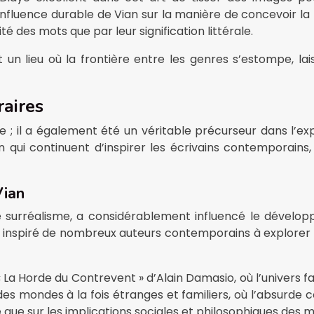
nfluence durable de Vian sur la manière de concevoir la
té des mots que par leur signification littérale.
 un lieu où la frontière entre les genres s’estompe, la
raires
le ; il a également été un véritable précurseur dans l’e
 qui continuent d’inspirer les écrivains contemporains, 
Vian
de surréalisme, a considérablement influencé le dével
a inspiré de nombreux auteurs contemporains à explorer de
 Horde du Contrevent » d’Alain Damasio, où l’univers fan
 des mondes à la fois étranges et familiers, où l’absurde c
e que sur les implications sociales et philosophiques des