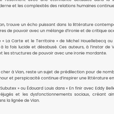
derne et les complexités des relations humaines continue d
ian, trouve un écho puissant dans la littérature contempo
res de pouvoir avec un mélange d’ironie et de critique ac
La Carte et le Territoire » de Michel Houellebecq ou 
a fois lucide et désabusé. Ces auteurs, à l’instar de Vi
t les structures de pouvoir avec une ironie mordante.
e cher à Vian, reste un sujet de prédilection pour de no
mour et perspicacité continue d’inspirer une littérature en
tex » ou Édouard Louis dans « En finir avec Eddy Bellegueu
préjugés et les dysfonctionnements sociaux, créant ain
s la lignée de Vian.