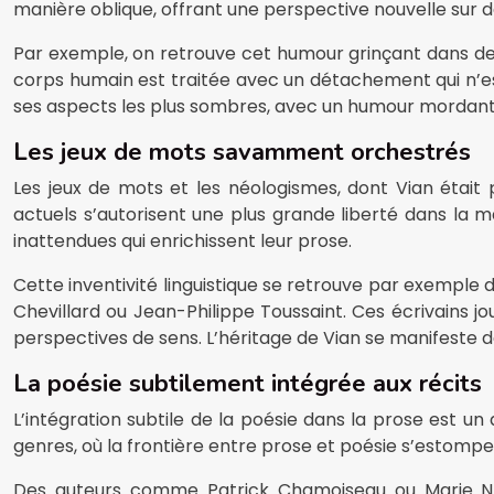
manière oblique, offrant une perspective nouvelle sur des
Par exemple, on retrouve cet humour grinçant dans des
corps humain est traitée avec un détachement qui n’es
ses aspects les plus sombres, avec un humour mordant
Les jeux de mots savamment orchestrés
Les jeux de mots et les néologismes, dont Vian était p
actuels s’autorisent une plus grande liberté dans la
inattendues qui enrichissent leur prose.
Cette inventivité linguistique se retrouve par exempl
Chevillard ou Jean-Philippe Toussaint. Ces écrivains j
perspectives de sens. L’héritage de Vian se manifeste da
La poésie subtilement intégrée aux récits
L’intégration subtile de la poésie dans la prose est u
genres, où la frontière entre prose et poésie s’estompe, 
Des auteurs comme Patrick Chamoiseau ou Marie NDia