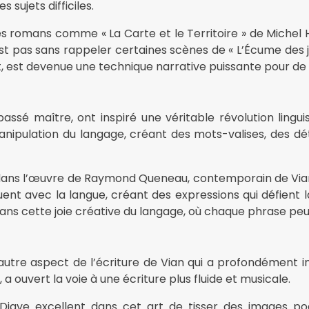
 sujets difficiles.
 romans comme « La Carte et le Territoire » de Michel H
t pas sans rappeler certaines scènes de « L’Écume des j
, est devenue une technique narrative puissante pour d
assé maître, ont inspiré une véritable révolution lingui
 manipulation du langage, créant des mots-valises, des 
e dans l’œuvre de Raymond Queneau, contemporain de Via
ouent avec la langue, créant des expressions qui défient 
ns cette joie créative du langage, où chaque phrase peut 
n autre aspect de l’écriture de Vian qui a profondément i
a ouvert la voie à une écriture plus fluide et musicale.
ye excellent dans cet art de tisser des images poét