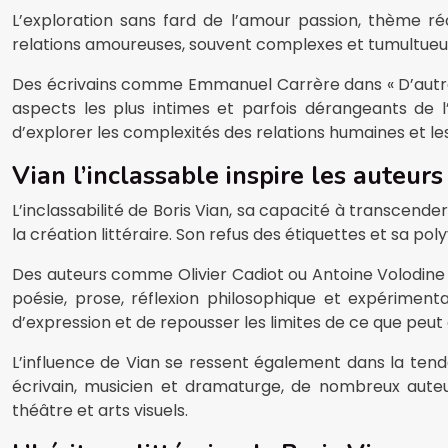
L’exploration sans fard de l’amour passion, thème r
relations amoureuses, souvent complexes et tumultueuse
Des écrivains comme Emmanuel Carrère dans « D’autres v
aspects les plus intimes et parfois dérangeants de 
d’explorer les complexités des relations humaines et l
Vian l’inclassable inspire les auteurs
L’inclassabilité de Boris Vian, sa capacité à transcende
la création littéraire. Son refus des étiquettes et sa p
Des auteurs comme Olivier Cadiot ou Antoine Volodine in
poésie, prose, réflexion philosophique et expériment
d’expression et de repousser les limites de ce que peut 
L’influence de Vian se ressent également dans la tenda
écrivain, musicien et dramaturge, de nombreux auteurs
théâtre et arts visuels.