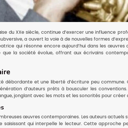
aise du XXe siècle, continue d’exercer une influence pro
versive, a ouvert la voie à de nouvelles formes d’express
éatrice qui résonne encore aujourd’hui dans les œuvres d
ue la société évolue, offrant aux écrivains contempora
aire
vité débordante et une liberté d’écriture peu commune
e génération d’auteurs prêts à bousculer les convention
gue, jonglant avec les mots et les sonorités pour créer de
es
ombreuses œuvres contemporaines. Les auteurs actuels s’i
te saisissant qui interpelle le lecteur. Cette approch