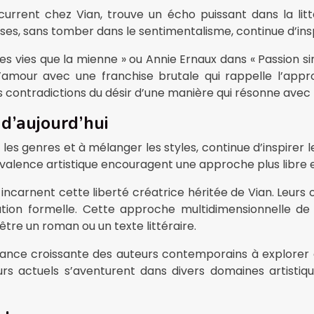
écurrent chez Vian, trouve un écho puissant dans la li
s, sans tomber dans le sentimentalisme, continue d’inspi
ies que la mienne » ou Annie Ernaux dans « Passion simple
l’amour avec une franchise brutale qui rappelle l’ap
es contradictions du désir d’une manière qui résonne ave
 d’aujourd’hui
r les genres et à mélanger les styles, continue d’inspire
olyvalence artistique encouragent une approche plus libre 
carnent cette liberté créatrice héritée de Vian. Leurs œ
ation formelle. Cette approche multidimensionnelle de
être un roman ou un texte littéraire.
nce croissante des auteurs contemporains à explorer diff
 actuels s’aventurent dans divers domaines artistiques,